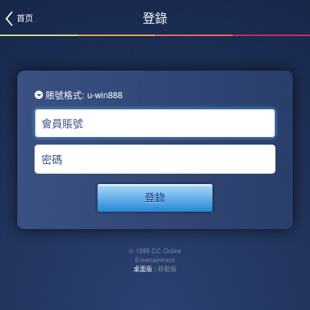
登錄
首页
賬號格式: u-win888
會員賬號
密碼
登錄
© 1999 CC Online
Entertainment
桌面版
| 移動版